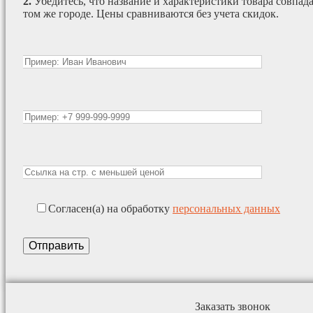
2.
Убедитесь, что название и характеристики товара совпада
том же городе. Цены сравниваются без учета скидок.
Согласен(а) на обработку
персональных данных
Заказать звонок