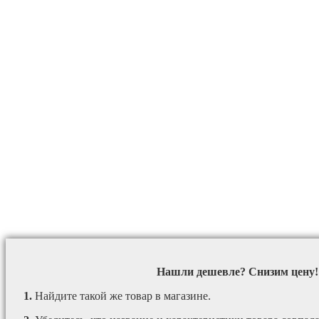
Нашли дешевле? Снизим цену!
1.
Найдите такой же товар в магазине.