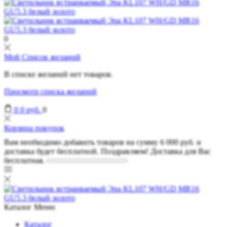
0
Мой Список желаний
В списке желаний нет товаров.
Просмотр списка желаний
0
0
руб.
0
Корзина покупок
Вам необходимо добавить товаров на сумму
6 000
руб.
и
доставка будет бесплатной.
Поздравляем! Доставка для Вас
бесплатная.
Каталог
Меню
Каталог