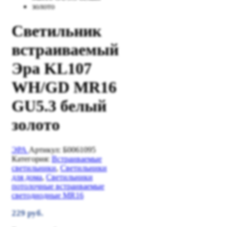
Светильник
встраиваемый
Эра KL107
WH/GD MR16
GU5.3 белый
золото
ЭРА
Артикул:
Б0061095
Категория:
Встраиваемые
светильники
,
Светильники
для дома
,
Светильники
потолочные встраиваемые
светодиодные MR16
229
руб.