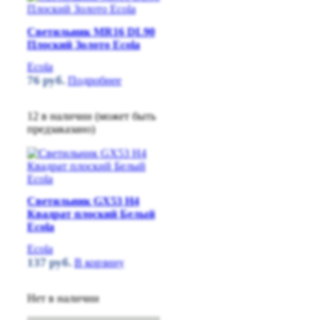
Светильник MR16 DL90
Плоский Золото Ecola
Ecola
76
руб.
Подробнее
12 в наличии (может быть
предзаказано)
Светильник GX53 H4
Квадрат плоский Белый
Ecola
Ecola
137
руб.
В корзину
Нет в наличии