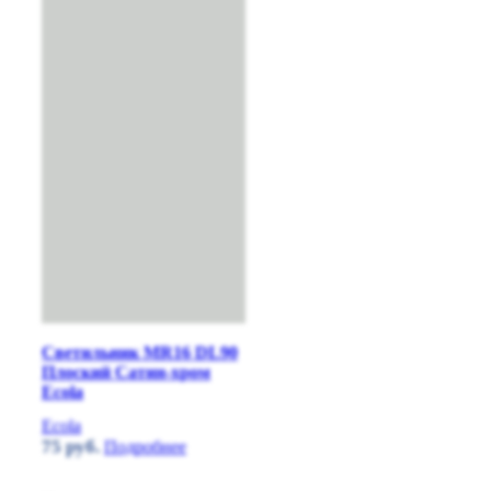
Светильник MR16 DL90
Плоский Сатин-хром
Ecola
Ecola
75
руб.
Подробнее