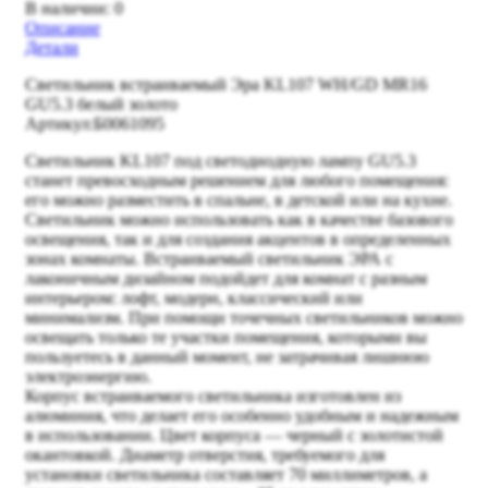
В наличии: 0
Описание
Детали
Светильник встраиваемый Эра KL107 WH/GD MR16
GU5.3 белый золото
Артикул:Б0061095
Светильник KL107 под светодиодную лампу GU5.3
станет превосходным решением для любого помещения:
его можно разместить в спальне, в детской или на кухне.
Светильник можно использовать как в качестве базового
освещения, так и для создания акцентов в определенных
зонах комнаты. Встраиваемый светильник ЭРА с
лаконичным дизайном подойдет для комнат с разным
интерьером: лофт, модерн, классический или
минимализм. При помощи точечных светильников можно
освещать только те участки помещения, которыми вы
пользуетесь в данный момент, не затрачивая лишнюю
электроэнергию.
Корпус встраиваемого светильника изготовлен из
алюминия, что делает его особенно удобным и надежным
в использовании. Цвет корпуса — черный с золотистой
окантовкой. Диаметр отверстия, требуемого для
установки светильника составляет 70 миллиметров, а