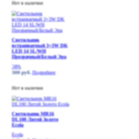
Нет в наличии
Светильник
встраиваемый 3+3W DK
LED 14 SL/WH
Прозрачный/Белый Эра
ЭРА
300
руб.
Подробнее
Нет в наличии
Светильник MR16
DL100 Литой Золото
Ecola
Ecola