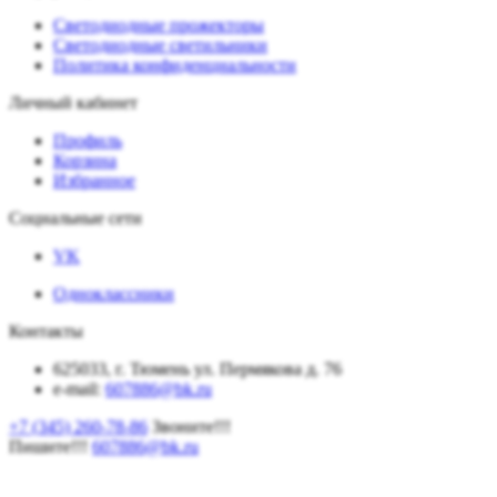
Светодиодные прожекторы
Светодиодные светильники
Политика конфиденциальности
Личный кабинет
Профиль
Корзина
Избранное
Социальные сети
VK
Одноклассники
Контакты
625033, г. Тюмень ул. Пермякова д. 76
e-mail:
607886@bk.ru
+7 (345) 260-78-86
Звоните!!!
Пишите!!!
607886@bk.ru