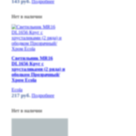
143
руб.
Подробнее
Нет в наличии
Светильник MR16
DL1656 Круг с
хрусталиками (2 ряда) и
ободком Прозрачный/
Хром Ecola
Ecola
217
руб.
Подробнее
Нет в наличии