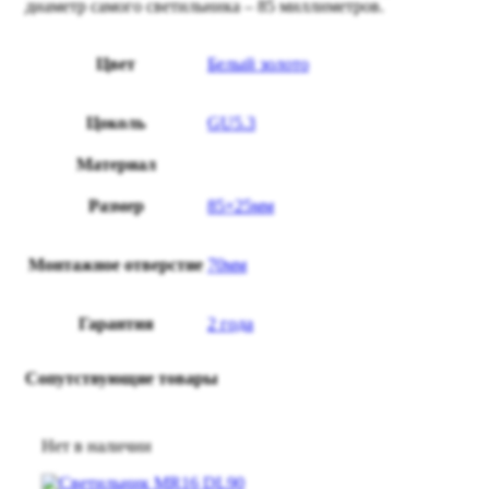
диаметр самого светильника – 85 миллиметров.
Цвет
Белый золото
Цоколь
GU5.3
Материал
Размер
85×25мм
Монтажное отверстие
70мм
Гарантия
2 года
Сопутствующие товары
Нет в наличии