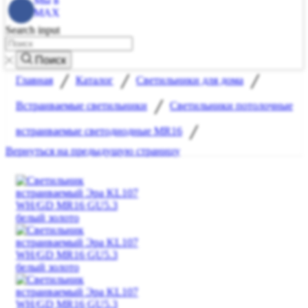
Мы в
MAX
Search input
Поиск
/
/
/
Главная
Каталог
Светильники для дома
/
Встраиваемые светильники
Светильники потолочные
/
встраиваемые светодиодные MR16
Вернуться на предыдущую страницу