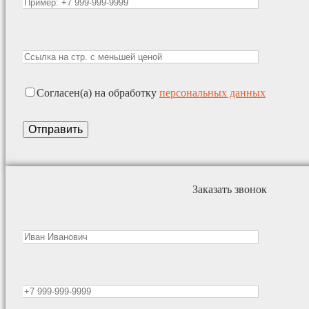
Согласен(а) на обработку
персональных данных
Заказать звонок