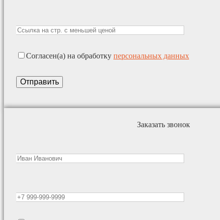
Согласен(а) на обработку
персональных данных
Заказать звонок